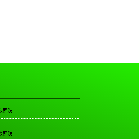
寂照院
寂照院