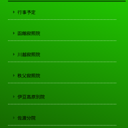
行事予定
函館寂照院
川越寂照院
秩父寂照院
伊豆高原別院
佐渡分院